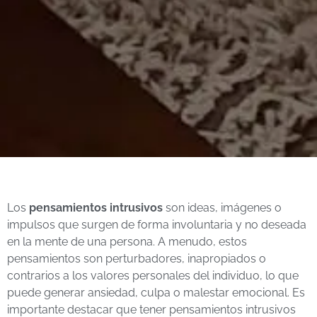
Los
pensamientos intrusivos
son ideas, imágenes o
impulsos que surgen de forma involuntaria y no deseada
en la mente de una persona. A menudo, estos
pensamientos son perturbadores, inapropiados o
contrarios a los valores personales del individuo, lo que
puede generar ansiedad, culpa o malestar emocional. Es
importante destacar que tener pensamientos intrusivos