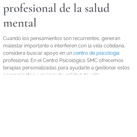
profesional de la salud
mental
Cuando los pensamientos son recurrentes, generan
malestar importante o interfieren con la vida cotidiana,
considera buscar apoyo en un
centro de psicología
profesional. En el Centro Psicológico SMC ofrecemos
terapias personalizadas para ayudarte a gestionar estos
pensamientos y mejorar tu calidad de vida.
Preguntas frecuentes sobre
pensamientos intrusivos
¿Es normal tener pensamientos extraños de vez
en cuando?
Sí, todos los seres humanos experimentan pensamientos