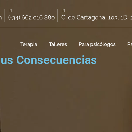
m
(+34) 662 016 880
C. de Cartagena, 103, 1D,
Terapia
Talleres
Para psicólogos
P
 sus Consecuencias