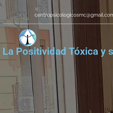
centropsicologicosmc@gmail.co
La Positividad Tóxica y