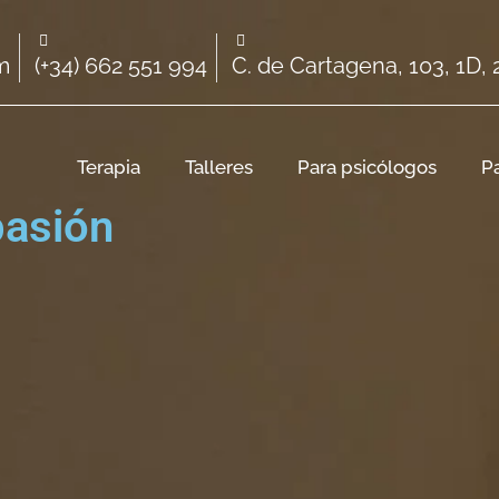
m
(+34) 662 551 994
C. de Cartagena, 103, 1D,
Terapia
Talleres
Para psicólogos
P
pasión