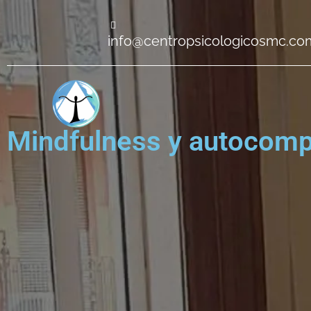
info@centropsicologicosmc.co
Mindfulness y autocom