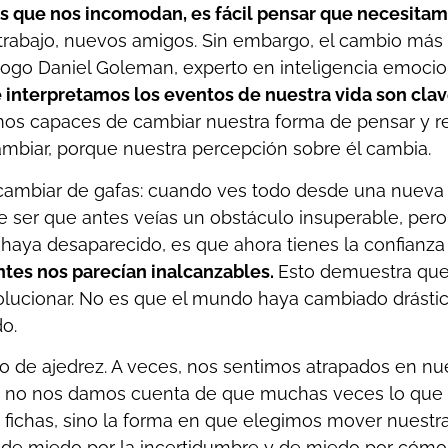
s que nos incomodan, es fácil pensar que necesitam
 trabajo, nuevos amigos. Sin embargo, el cambio má
cólogo Daniel Goleman, experto en inteligencia emoci
 interpretamos los eventos de nuestra vida son clav
mos capaces de cambiar nuestra forma de pensar y re
biar, porque nuestra percepción sobre él cambia.
ambiar de gafas: cuando ves todo desde una nueva óp
e ser que antes veías un obstáculo insuperable, per
 haya desaparecido, es que ahora tienes la confianza 
tes nos parecían inalcanzables.
Esto demuestra que
volucionar. No es que el mundo haya cambiado drást
do.
o de ajedrez. A veces, nos sentimos atrapados en nues
n, no nos damos cuenta de que muchas veces lo que
de fichas, sino la forma en que elegimos mover nuest
 de miedo por la incertidumbre y de miedo por cómo