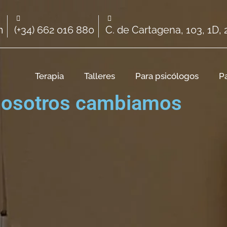
m
(+34) 662 016 880
C. de Cartagena, 103, 1D,
Terapia
Talleres
Para psicólogos
P
 nosotros cambiamos