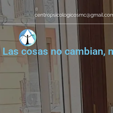
centropsicologicosmc@gmail.co
Las cosas no cambian,